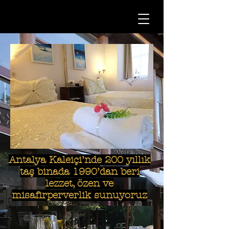
Antalya Kaleiçi’nde 200 yıllık
taş binada 1990’dan beri
lezzet, özen ve
misafirperverlik sunuyoruz